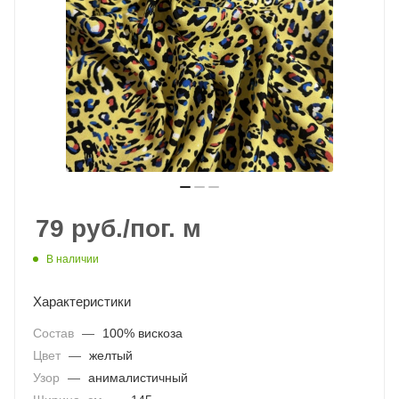
79
руб.
/пог. м
В наличии
Характеристики
Состав
—
100% вискоза
Цвет
—
желтый
Узор
—
анималистичный