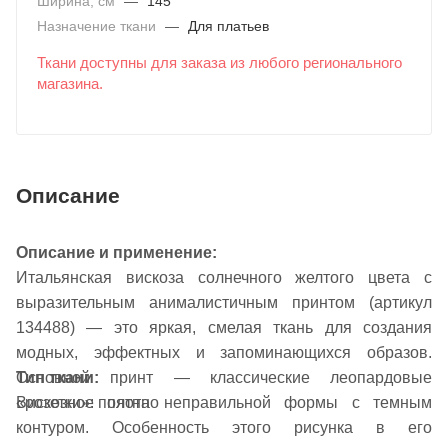
Ширина, см
—
145
Назначение ткани
—
Для платьев
Ткани доступны для заказа из любого регионального
магазина.
Описание
Описание и применение:
Итальянская вискоза солнечного желтого цвета с
выразительным анималистичным принтом (артикул
134488) — это яркая, смелая ткань для создания
модных, эффектных и запоминающихся образов.
Тип ткани:
Основной принт — классические леопардовые
Вискозное полотно
«розетки»: пятна неправильной формы с темным
контуром. Особенность этого рисунка в его