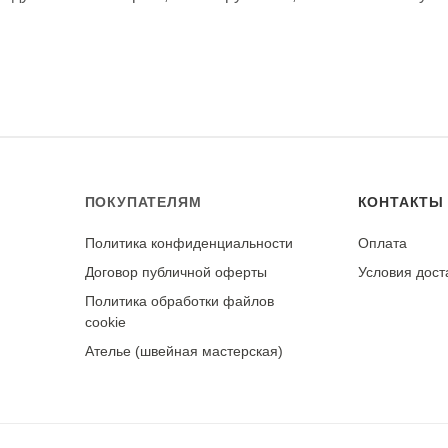
в тепла и прямых солнечных лучей. Не гладить. Храни
туральных тканей.
 Обладает высокой устойчивостью к истиранию, разрыв
ротяжении многих лет.
ПОКУПАТЕЛЯМ
КОНТАКТЫ
Политика конфиденциальности
Оплата
у
Договор публичной оферты
Условия дост
Политика обработки файлов
cookie
Ателье (швейная мастерская)