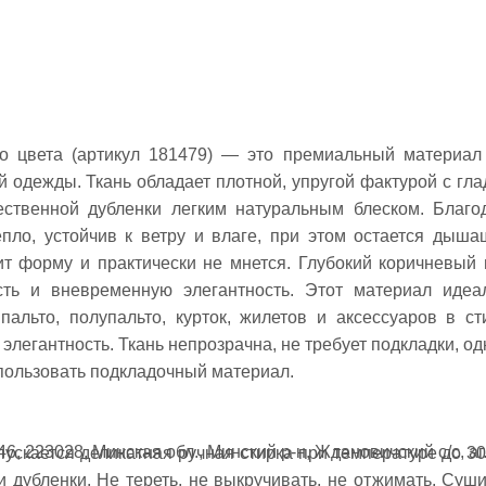
о цвета (артикул 181479) — это премиальный материал
й одежды. Ткань обладает плотной, упругой фактурой с гла
ственной дубленки легким натуральным блеском. Благо
пло, устойчив к ветру и влаге, при этом остается дыша
ит форму и практически не мнется. Глубокий коричневый 
сть и вневременную элегантность. Этот материал идеа
альто, полупальто, курток, жилетов и аксессуаров в ст
 элегантность. Ткань непрозрачна, не требует подкладки, од
пользовать подкладочный материал.
6, 223028, Минская обл., Минский р-н, Ждановичский с/с, аг
ускается деликатная ручная стирка при температуре до 30
 дубленки. Не тереть, не выкручивать, не отжимать. Суши