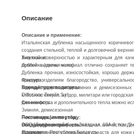
Описание
Описание и применение:
Итальянская дубленка насыщенного коричневог
создания стильной, теплой и долговечной верхне
лицевой поверхностью и характерным для каче
Тип ткани:
особой выделке материал отлично сохраняет те
Дубленка (овечья кожа)
Дубленка прочная, износостойкая, хорошо держ
Фактура:
придает изделиям благородство, универсально
Бренд / производитель:
Плотная, упругая, гладкая
подходит для пошива зимних и демисезонных п
Diffusione Tessile S.r.l.
классика, кэжуал, аутдор, милитари или городская
Сезонность:
для комфорта и дополнительного тепла можно ис
Зимняя, демисезонная
Поставщик / импортёр:
Рекомендация по уходу:
ООО "Долфи ритейл", ул. Звёздная, 19А-9, пом. 9-4
Воздухопроницаемость:
Рекомендуется профессиональная химчистка. Доп
Ждановичи, Республика Беларусь
Средняя
использованием специальных средств для кожи и