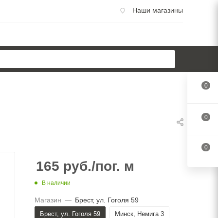
Наши магазины
0
0
0
165
руб.
/пог. м
В наличии
Магазин
—
Брест, ул. Гоголя 59
Брест, ул. Гоголя 59
Минск, Немига 3