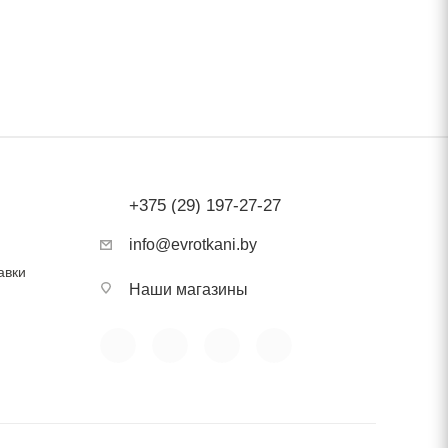
ть в
ам и
+375 (29) 197-27-27
info@evrotkani.by
авки
Наши магазины