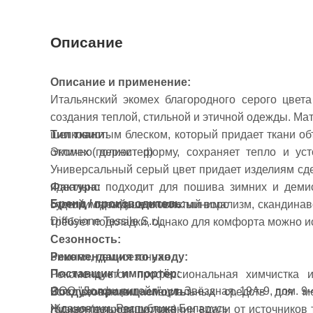
Описание
Описание и применение:
Итальянский экомех благородного серого цвета
создания теплой, стильной и этичной одежды. Ма
шелковистым блеском, который придает ткани об
Тип ткани:
отлично держит форму, сохраняет тепло и уст
Экомех (полиэстер)
Универсальный серый цвет придает изделиям сде
Фактура:
идеально подходит для пошива зимних и демис
Бренд / производитель:
Густой, мягкий, шелковистый ворс
отделки одежды в стилях минимализм, скандинавс
Diffusione Tessile S.r.l.
требует подкладки, однако для комфорта можно 
Сезонность:
Зимняя, демисезонная
Рекомендация по уходу:
Поставщик / импортёр:
Рекомендуется профессиональная химчистка 
ООО "Долфи ритейл", ул. Звёздная, 19А-9, пом. 9-4
Воздухопроницаемость:
использованием специальных средств для м
Ждановичи, Республика Беларусь
Низкая (ветрозащитная)
горизонтальном положении вдали от источников 