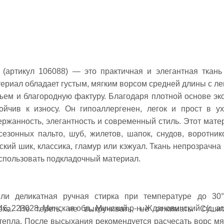
 (артикул 106088) — это практичная и элегантная ткань
териал обладает густым, мягким ворсом средней длины с ле
ъем и благородную фактуру. Благодаря плотной основе эк
ойчив к износу. Он гипоаллергенен, легок и прост в ух
ржанность, элегантность и современный стиль. Этот мате
езонных пальто, шуб, жилетов, шапок, снудов, воротник
кий шик, классика, гламур или кэжуал. Ткань непрозрачна 
использовать подкладочный материал.
или деликатная ручная стирка при температуре до 30
6, 223028, Минская обл., Минский р-н, Ждановичский с/с, аг
еха. Не тереть, не выкручивать, не отжимать. Суши
тепла. После высыхания рекомендуется расчесать ворс мя