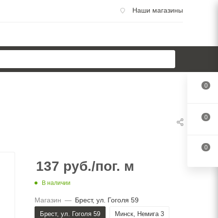
Наши магазины
0
0
0
137
руб.
/пог. м
В наличии
Магазин
—
Брест, ул. Гоголя 59
Брест, ул. Гоголя 59
Минск, Немига 3