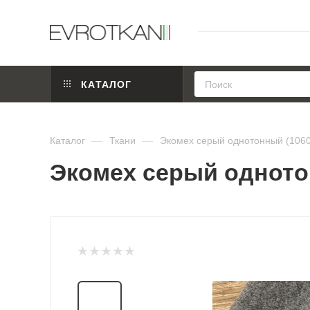
КАТАЛОГ
Каталог
—
Ткани
—
Экомех серый однотонный (106
Экомех серый одното