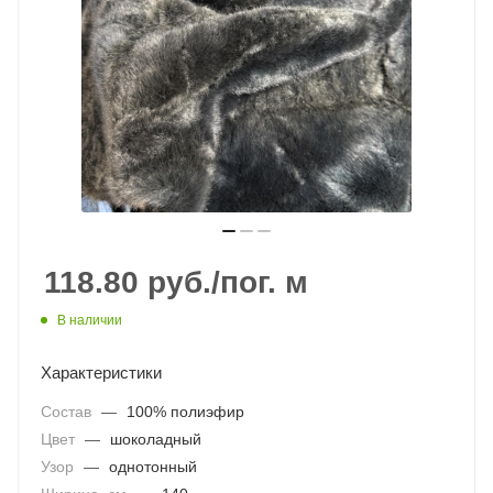
118.80
руб.
/пог. м
В наличии
Характеристики
Состав
—
100% полиэфир
Цвет
—
шоколадный
Узор
—
однотонный