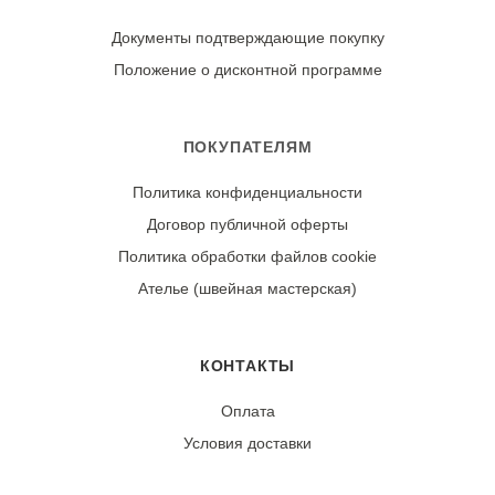
После высыхания рекомендуется расчесать ворс
мягкой щеткой. Не гладить. Хранить в проветриваемом
Документы подтверждающие покупку
месте в чехле.
Положение о дисконтной программе
Износостойкость:
Ткань не дает усадки при правильном уходе. Обладает
ПОКУПАТЕЛЯМ
высокой устойчивостью к истиранию и сохранению
Политика конфиденциальности
формы. Ворс не скатывается и не выпадает при
Договор публичной оферты
бережной эксплуатации.
Политика обработки файлов cookie
Ателье (швейная мастерская)
КОНТАКТЫ
Оплата
Условия доставки