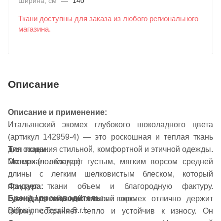
Ширина, см
—
140
Ткани доступны для заказа из любого регионального
магазина.
Описание
Описание и применение:
Итальянский экомех глубокого шоколадного цвета
(артикул 142959-4) — это роскошная и теплая ткань
для создания стильной, комфортной и этичной одежды.
Тип ткани:
Материал обладает густым, мягким ворсом средней
Экомех (полиэстер)
длины с легким шелковистым блеском, который
Фактура:
придает ткани объем и благородную фактуру.
Бренд / производитель:
Густой, мягкий, шелковистый ворс
Благодаря плотной основе экомех отлично держит
Diffusione Tessile S.r.l.
форму, сохраняет тепло и устойчив к износу. Он