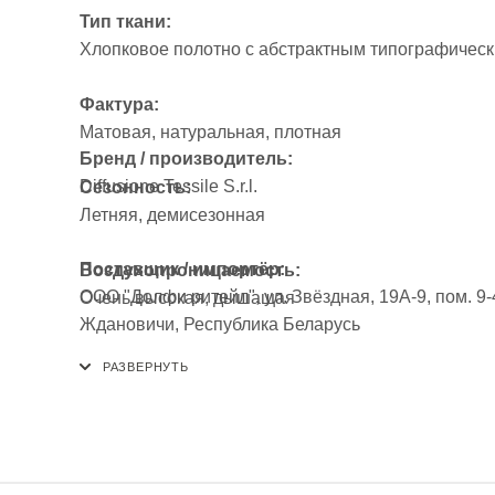
Тип ткани:
Хлопковое полотно с абстрактным типографичес
Фактура:
Матовая, натуральная, плотная
Бренд / производитель:
Diffusione Tessile S.r.l.
Сезонность:
Летняя, демисезонная
Поставщик / импортёр:
Воздухопроницаемость:
ООО "Долфи ритейл", ул. Звёздная, 19А-9, пом. 9-4
Очень высокая, дышащая
Ждановичи, Республика Беларусь
Эластичность:
Низкая (основа — без эластана)
Гладкость / скользкость:
Не скользит при раскрое, хорошо держит форму