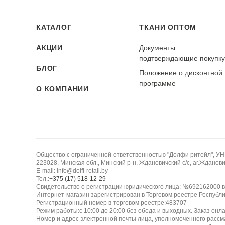
Прозрачность:
Непрозрачная
КАТАЛОГ
ТКАНИ ОПТОМ
АКЦИИ
Документы
Устойчивость к пиллингу:
подтверждающие покупк
Высокая (принт не скатывается)
БЛОГ
Положение о дисконтной
программе
О КОМПАНИИ
Общество с ограниченной ответственностью "Долфи ритейл", У
223028, Минская обл., Минский р-н, Ждановичский с/с, аг.Жданович
E-mail: info@dolfi-retail.by
Тел.:
+375 (17) 518-12-29
Свидетельство о регистрации юридического лица: №692162000 в
Интернет-магазин зарегистрирован в Торговом реестре Республи
Регистрационный номер в торговом реестре:483707
Режим работы:с 10:00 до 20:00 без обеда и выходных. Заказ онл
Номер и адрес электронной почты лица, уполномоченного рассм