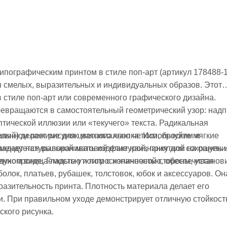
типографическим принтом в стиле поп-арт (артикул 178488-
я смелых, выразительных и индивидуальных образов. Этот
 стиле поп-арт или современного графического дизайна.
вращаются в самостоятельный геометрический узор: надп
птической иллюзии или «текучего» текста. Радикальная
шинном режиме для цветного хлопка. Используйте мягкие
лый) делает рисунок максимально четким, броским и
омендуется выворачивать изделие наизнанку для сохранени
адает натуральной матовой фактурой, приятной на ощупь 
енном виде. Гладьте утюгом с изнаночной стороны, установ
здухопроницаемостью и гигроскопичностью, обеспечивая
олок, платьев, рубашек, толстовок, юбок и аксессуаров. Он
ыразительность принта. Плотность материала делает его
ки. При правильном уходе демонстрирует отличную стойкост
ского рисунка.