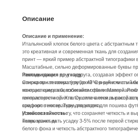
Описание
Описание и применение:
Итальянский хлопок белого цвета с абстрактным 
это креативная и современная ткань для создани
принт — яркий пример абстрактной типографики в
Масштабные, сильно деформированные буквы пре
Рекомендация по уходу:
накладываются друг на друга, создавая эффект о
Стирка при температуре до 40°C в ручном или ма
монохромная гамма (глубокий черный и чистый бе
моющие средства, избегайте отбеливателей. Рек
контрастным на белоснежном фоне. Материал обл
контрастности принта. Сушите в тени, в расправл
гипоаллергенной. Хлопок отличается высокой во
среднюю температуру для хлопка.
комфорт в носке. Ткань подходит для пошива футб
Износостойкость:
устойчива к пиллингу, что сохраняет четкость и в
Ткань может дать усадку 3-5% после первой стир
непрозрачным.
белого фона и четкость абстрактного типографиче