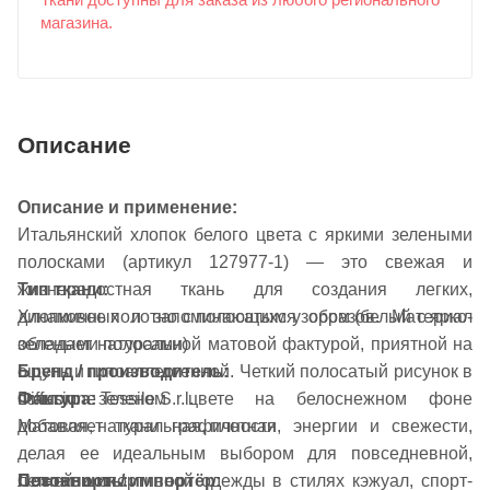
Ткани доступны для заказа из любого регионального
магазина.
Описание
Описание и применение:
Итальянский хлопок белого цвета с яркими зелеными
полосками (артикул 127977-1) — это свежая и
жизнерадостная ткань для создания легких,
Тип ткани:
динамичных и запоминающихся образов. Материал
Хлопковое полотно с полосатым узором (белый с ярко-
обладает натуральной матовой фактурой, приятной на
зелеными полосами)
ощупь и гипоаллергенной. Четкий полосатый рисунок в
Бренд / производитель:
Фактура:
сочном зеленом цвете на белоснежном фоне
Diffusione Tessile S.r.l.
Матовая, натуральная, плотная
добавляет ткани графичности, энергии и свежести,
делая ее идеальным выбором для повседневной,
Сезонность:
Поставщик / импортёр:
летней и спортивной одежды в стилях кэжуал, спорт-