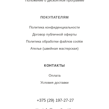
Положение о дисконтной программе
Износостойкость:
Ткань может дать усадку 3-5% после первой стирки.
При правильном уходе демонстрирует отличную
ПОКУПАТЕЛЯМ
стойкость цвета и четкость полосатого узора.
Политика конфиденциальности
Договор публичной оферты
Политика обработки файлов cookie
Ателье (швейная мастерская)
КОНТАКТЫ
Оплата
Условия доставки
+375 (29) 197-27-27