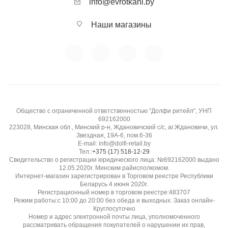
info@evrotkani.by
Наши магазины
Общество с ограниченной ответственностью "Долфи ритейл", УНП
692162000
223028, Минская обл., Минский р-н, Ждановичский с/с, аг.Ждановичи, ул.
Звездная, 19А-6, пом.6-36
E-mail: info@dolfi-retail.by
Тел.:
+375 (17) 518-12-29
Свидетельство о регистрации юридического лица: №692162000 выдано
12.05.2020г. Минским райисполкомом.
Интернет-магазин зарегистрирован в Торговом реестре Республики
Беларусь 4 июня 2020г.
Регистрационный номер в торговом реестре:483707
Режим работы:с 10:00 до 20:00 без обеда и выходных. Заказ онлайн-
Круглосуточно
Номер и адрес электронной почты лица, уполномоченного
рассматривать обращения покупателей о нарушении их прав,