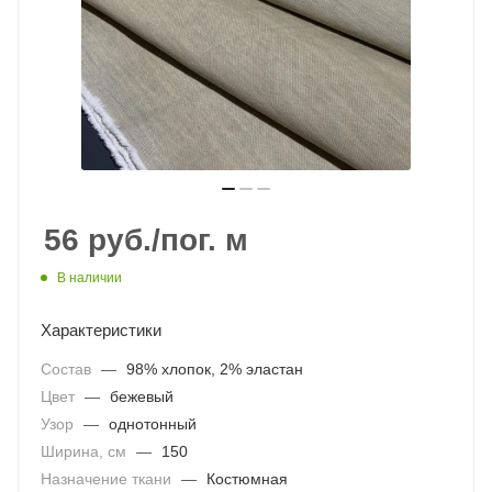
56
руб.
/пог. м
В наличии
Характеристики
Состав
—
98% хлопок, 2% эластан
Цвет
—
бежевый
Узор
—
однотонный
Ширина, см
—
150
Назначение ткани
—
Костюмная