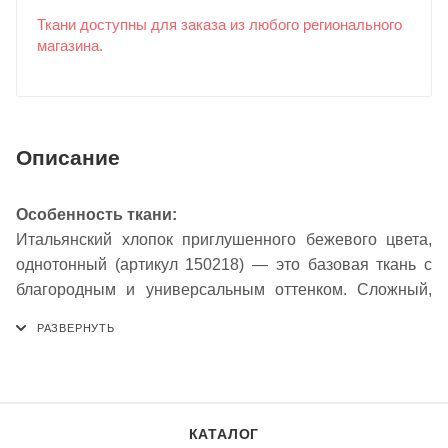
Ткани доступны для заказа из любого регионального
магазина.
Описание
Особенность ткани:
Итальянский хлопок приглушенного бежевого цвета,
однотонный (артикул 150218) — это базовая ткань с
благородным и универсальным оттенком. Сложный,
спокойный бежевый тон с легкой сероватой ноткой
создает элегантный и современный образ, который
легко вписывается в любой гардероб. Натуральный
состав обеспечивает превосходную
воздухопроницаемость, гигроскопичность и комфорт
КАТАЛОГ
при носке. Мягкая матовая фактура приятна к телу, а