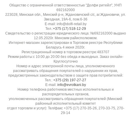
Общество с ограниченной ответственностью "Долфи ритейл", УНП
692162000
Эластичность:
223028, Минская обл., Минский р-н, Ждановичский с/с, аг.Ждановичи, ул.
Звездная, 19А-6, пом.6-36
Низкая
E-mail: info@dolfi-retail.by
Тел.:
+375 (17) 518-12-29
Свидетельство о регистрации юридического лица: №692162000 выдано
Гладкость / скользкость:
12.05.2020г. Минским райисполкомом.
Удобна в раскрое, не скользит
Интернет-магазин зарегистрирован в Торговом реестре Республики
Беларусь 4 июня 2020г.
Регистрационный номер в торговом реестре:483707
Прозрачность:
Режим работы:с 10:00 до 20:00 без обеда и выходных. Заказ онлайн-
Круглосуточно
Непрозрачная
Номер и адрес электронной почты лица, уполномоченного
рассматривать обращения покупателей о нарушении их прав,
предусмотренных законодательством о защите прав потребителей:
Устойчивость к пиллингу:
Тел.:
+375 (29) 197-27-27
E-mail:
info@evrotkani.by
Высокая, не скатывается
Номер телефона работников местных исполнительных и
распорядительных органов,
уполномоченных рассматривать обращения покупателей (Минский
Бренд / производитель:
районный исполнительный комитет
Diffusione Tessile S.r.l.
отдел торговли и услуг): Тел/факс +375 (17) 270-35-26, 270-33-75, 270-
29-14
Поставщик / импортёр:
ООО "Долфи ритейл", ул. Звёздная, 19А-9, пом. 9-46,