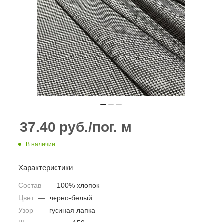
37.40
руб.
/пог. м
В наличии
Характеристики
Состав
—
100% хлопок
Цвет
—
черно-белый
Узор
—
гусиная лапка