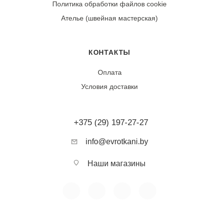
Ткань обладает высокой износостойкостью. После
Политика обработки файлов cookie
первой стирки возможна незначительная усадка (2-
Ателье (швейная мастерская)
3%). Качественное крашение обеспечивает стойкость
контрастных цветов к выцветанию. Плотное
переплетение полотна гарантирует устойчивость к
КОНТАКТЫ
пиллингу, истиранию и деформации.
Оплата
Условия доставки
Тип ткани:
Хлопок
+375 (29) 197-27-27
Фактура:
Матовая, плотная
info@evrotkani.by
Сезонность:
Наши магазины
Демисезонная, всесезонная
Воздухопроницаемость:
Высокая, дышащая