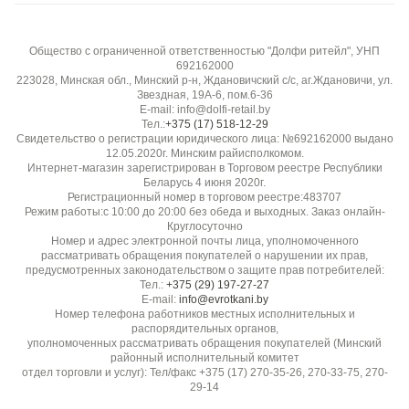
Эластичность:
Общество с ограниченной ответственностью "Долфи ритейл", УНП
Низкая
692162000
223028, Минская обл., Минский р-н, Ждановичский с/с, аг.Ждановичи, ул.
Звездная, 19А-6, пом.6-36
Гладкость / скользкость:
E-mail: info@dolfi-retail.by
Удобна в раскрое, не скользит
Тел.:
+375 (17) 518-12-29
Свидетельство о регистрации юридического лица: №692162000 выдано
12.05.2020г. Минским райисполкомом.
Прозрачность:
Интернет-магазин зарегистрирован в Торговом реестре Республики
Беларусь 4 июня 2020г.
Непрозрачная
Регистрационный номер в торговом реестре:483707
Режим работы:с 10:00 до 20:00 без обеда и выходных. Заказ онлайн-
Круглосуточно
Устойчивость к пиллингу:
Номер и адрес электронной почты лица, уполномоченного
рассматривать обращения покупателей о нарушении их прав,
Высокая, не скатывается
предусмотренных законодательством о защите прав потребителей:
Тел.:
+375 (29) 197-27-27
E-mail:
info@evrotkani.by
Бренд / производитель:
Номер телефона работников местных исполнительных и
Diffusione Tessile S.r.l.
распорядительных органов,
уполномоченных рассматривать обращения покупателей (Минский
районный исполнительный комитет
Поставщик / импортёр:
отдел торговли и услуг): Тел/факс +375 (17) 270-35-26, 270-33-75, 270-
29-14
ООО "Долфи ритейл", ул. Звёздная, 19А-9, пом. 9-46,