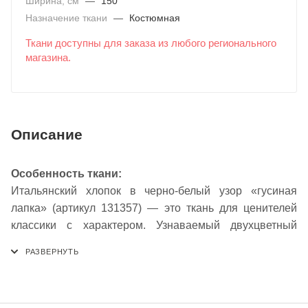
Ширина, см
—
150
Назначение ткани
—
Костюмная
Ткани доступны для заказа из любого регионального
магазина.
Описание
Особенность ткани:
Итальянский хлопок в черно-белый узор «гусиная
лапка» (артикул 131357) — это ткань для ценителей
классики с характером. Узнаваемый двухцветный
ломаный принт, напоминающий абстрактные следы,
придает материалу графичную строгость и динамику,
делая его фаворитом делового и стиля casual.
Натуральный хлопковый состав обеспечивает высокую