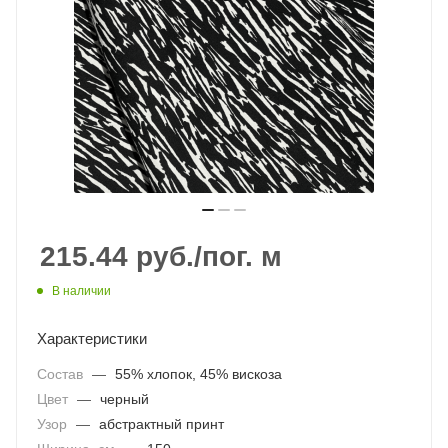
215.44
руб.
/пог. м
В наличии
Характеристики
Состав
—
55% хлопок, 45% вискоза
Цвет
—
черный
Узор
—
абстрактный принт