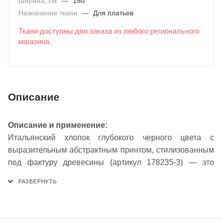
Ширина, см
—
150
Назначение ткани
—
Для платьев
Ткани доступны для заказа из любого регионального
магазина.
Описание
Описание и применение:
Итальянский хлопок глубокого черного цвета с
выразительным абстрактным принтом, стилизованным
под фактуру древесины (артикул 178235-3) — это
смелое и современное решение для создания
драматичных, художественных образов. Насыщенный
черный фон служит идеальной основой для
графичного белого узора, напоминающего древесную