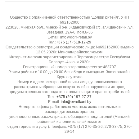
Матовая, мягкая
Общество с ограниченной ответственностью "Долфи ритейл", УНП
Сезонность:
692162000
Всесезонная
223028, Минская обл., Минский р-н, Ждановичский с/с, аг.Ждановичи, ул.
Звездная, 19А-6, пом.6-36
E-mail: info@dolfi-retail.by
Воздухопроницаемость:
Тел.:
+375 (17) 518-12-29
Свидетельство о регистрации юридического лица: №692162000 выдано
Высокая, дышащая
12.05.2020г. Минским райисполкомом.
Интернет-магазин зарегистрирован в Торговом реестре Республики
Беларусь 4 июня 2020г.
Эластичность:
Регистрационный номер в торговом реестре:483707
Низкая
Режим работы:с 10:00 до 20:00 без обеда и выходных. Заказ онлайн-
Круглосуточно
Номер и адрес электронной почты лица, уполномоченного
рассматривать обращения покупателей о нарушении их прав,
Гладкость / скользкость:
предусмотренных законодательством о защите прав потребителей:
Удобна в раскрое, не скользит
Тел.:
+375 (29) 197-27-27
E-mail:
info@evrotkani.by
Номер телефона работников местных исполнительных и
Прозрачность:
распорядительных органов,
уполномоченных рассматривать обращения покупателей (Минский
Непрозрачная
районный исполнительный комитет
отдел торговли и услуг): Тел/факс +375 (17) 270-35-26, 270-33-75, 270-
29-14
Устойчивость к пиллингу: