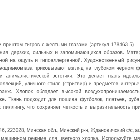
м принтом тигров с желтыми глазами (артикул 178463-5) —
ния дерзких, сильных и запоминающихся образов. Мате
тной на ощупь и гипоаллергенной. Художественный рисун
-желтые глаза приковывают взгляд на глубоком черном ф
м принтом
 и анималистической эстетики. Это делает ткань идеал
ллекций, уличного стиля (стритвир) и предметов интерье
гранж. Хлопок обладает высокой воздухопроницаемост
ке. Ткань подходит для пошива футболок, платьев, руба
 пиллингу, что сохраняет четкость и выразительность при
6, 223028, Минская обл., Минский р-н, Ждановичский с/с, аг
 машинном режиме для цветного хлопка. Используйте мя