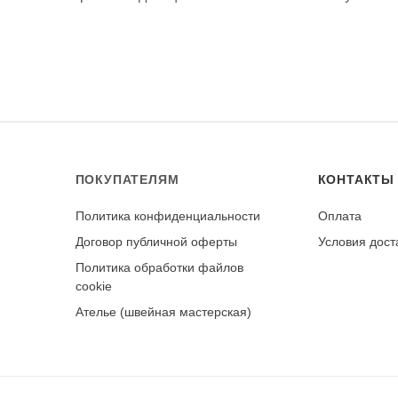
отбеливателей. Рекомендуется выворачивать изделие наизн
и желтых глаз. Сушите в тени, в расправленном виде. Гла
 температуру для хлопка.
рки. При правильном уходе демонстрирует отличную стойк
та.
ПОКУПАТЕЛЯМ
КОНТАКТЫ
Политика конфиденциальности
Оплата
у
Договор публичной оферты
Условия дост
Политика обработки файлов
cookie
Ателье (швейная мастерская)