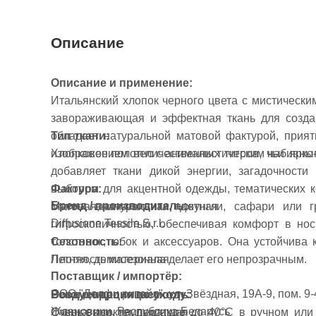
Описание
Описание и применение:
Итальянский хлопок черного цвета с мистически
завораживающая и эффектная ткань для созда
обладает натуральной матовой фактурой, прия
Тип ткани:
изображением величественных тигров, чьи ярко
Хлопковое полотно с анималистическим набивны
добавляет ткани дикой энергии, загадочности
Фактура:
выбором для акцентной одежды, тематических ко
Бренд / производитель:
Матовая, натуральная, плотная
стилях анималистика, джунгли, сафари или 
Diffusione Tessile S.r.l.
гигроскопичностью, обеспечивая комфорт в нос
Сезонность:
толстовок, юбок и аксессуаров. Она устойчива к
Летняя, демисезонная
Плотность материала делает его непрозрачным.
Поставщик / импортёр:
ООО "Долфи ритейл", ул. Звёздная, 19А-9, пом. 9-4
Воздухопроницаемость:
Рекомендация по уходу:
Ждановичи, Республика Беларусь
Очень высокая, дышащая
Стирка при температуре до 40°C в ручном или