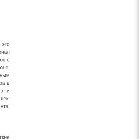
 это
риал
ок с
оне,
ьным
ра в
ью и
шек,
нта.
.
гкие