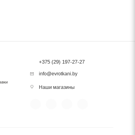
анку
дьте
ость
+375 (29) 197-27-27
info@evrotkani.by
авки
Наши магазины