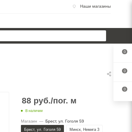
Наши магазины
0
0
0
88
руб.
/пог. м
В наличии
Магазин
—
Брест, ул. Гоголя 59
Брест, ул. Гоголя 59
Минск, Немига 3