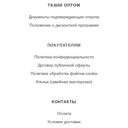
выворачивать изделие наизнанку. Сушите в тени, в
ТКАНИ ОПТОМ
расправленном виде. Гладьте утюгом с изнаночной
стороны, установив среднюю температуру для хлопка.
Документы подтверждающие покупку
Положение о дисконтной программе
Износостойкость:
Ткань может дать усадку 3-5% после первой стирки.
При правильном уходе демонстрирует хорошую
ПОКУПАТЕЛЯМ
стойкость цвета и рисунка.
Политика конфиденциальности
Договор публичной оферты
Политика обработки файлов cookie
Ателье (швейная мастерская)
КОНТАКТЫ
Оплата
Условия доставки