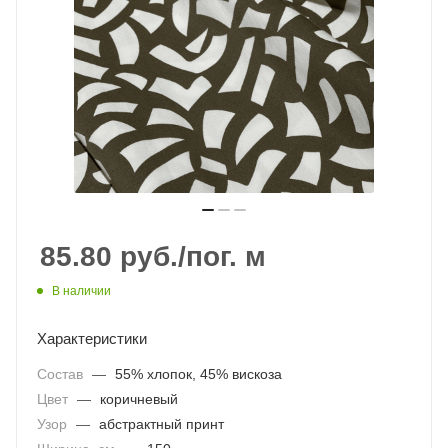
85.80
руб.
/пог. м
В наличии
Характеристики
Состав
—
55% хлопок, 45% вискоза
Цвет
—
коричневый
Узор
—
абстрактный принт