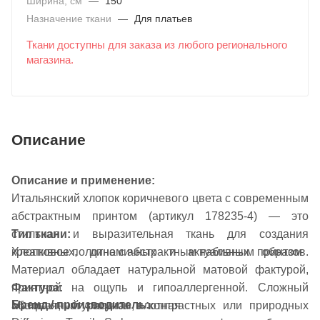
Ширина, см
—
150
Назначение ткани
—
Для платьев
Ткани доступны для заказа из любого регионального
магазина.
Описание
Описание и применение:
Итальянский хлопок коричневого цвета с современным
абстрактным принтом (артикул 178235-4) — это
стильная и выразительная ткань для создания
Тип ткани:
креативных, динамичных и актуальных образов.
Хлопковое полотно с абстрактным набивным принтом
Материал обладает натуральной матовой фактурой,
Фактура:
приятной на ощупь и гипоаллергенной. Сложный
Бренд / производитель:
Матовая, натуральная, плотная
абстрактный рисунок в контрастных или природных