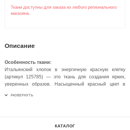
Ткани доступны для заказа из любого регионального
магазина.
Описание
Особенность ткани:
Итальянский хлопок в энергичную красную клетку
(артикул 125785) — это ткань для создания ярких,
уверенных образов. Насыщенный красный цвет в
классическом клетчатом узоре символизирует
динамику, страсть и смелость, привлекая внимание и
добавляя образу выразительности. Натуральный
состав обеспечивает отличную воздухопроницаемость
и комфорт при носке. Плотная матовая фактура
КАТАЛОГ
хорошо держит форму, не вытягивается и удобна в