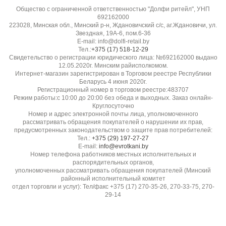
Общество с ограниченной ответственностью "Долфи ритейл", УНП
692162000
Эластичность:
223028, Минская обл., Минский р-н, Ждановичский с/с, аг.Ждановичи, ул.
Звездная, 19А-6, пом.6-36
Низкая
E-mail: info@dolfi-retail.by
Тел.:
+375 (17) 518-12-29
Свидетельство о регистрации юридического лица: №692162000 выдано
Гладкость / скользкость:
12.05.2020г. Минским райисполкомом.
Удобна в раскрое, не скользит
Интернет-магазин зарегистрирован в Торговом реестре Республики
Беларусь 4 июня 2020г.
Регистрационный номер в торговом реестре:483707
Прозрачность:
Режим работы:с 10:00 до 20:00 без обеда и выходных. Заказ онлайн-
Круглосуточно
Непрозрачная
Номер и адрес электронной почты лица, уполномоченного
рассматривать обращения покупателей о нарушении их прав,
предусмотренных законодательством о защите прав потребителей:
Устойчивость к пиллингу:
Тел.:
+375 (29) 197-27-27
E-mail:
info@evrotkani.by
Высокая, не скатывается
Номер телефона работников местных исполнительных и
распорядительных органов,
уполномоченных рассматривать обращения покупателей (Минский
Бренд / производитель:
районный исполнительный комитет
Diffusione Tessile S.r.l.
отдел торговли и услуг): Тел/факс +375 (17) 270-35-26, 270-33-75, 270-
29-14
Поставщик / импортёр:
ООО "Долфи ритейл", ул. Звёздная, 19А-9, пом. 9-46,