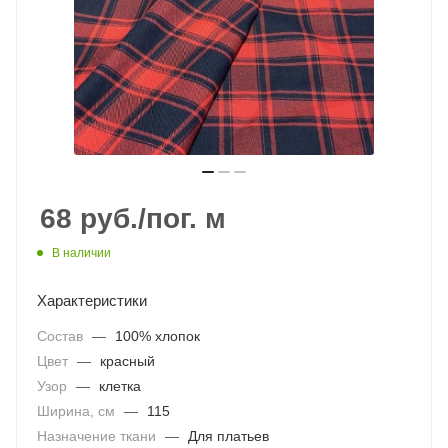
68
руб.
/пог. м
В наличии
Характеристики
Состав
—
100% хлопок
Цвет
—
красный
Узор
—
клетка
Ширина, см
—
115
Назначение ткани
—
Для платьев