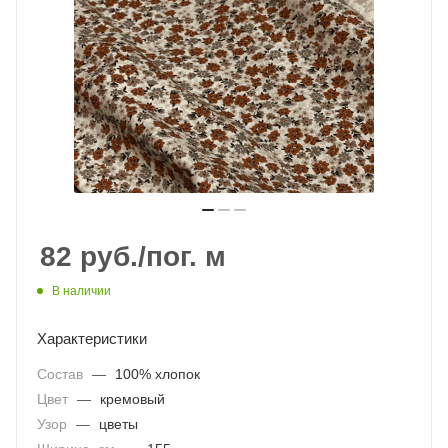
82
руб.
/пог. м
В наличии
Характеристики
Состав
—
100% хлопок
Цвет
—
кремовый
Узор
—
цветы