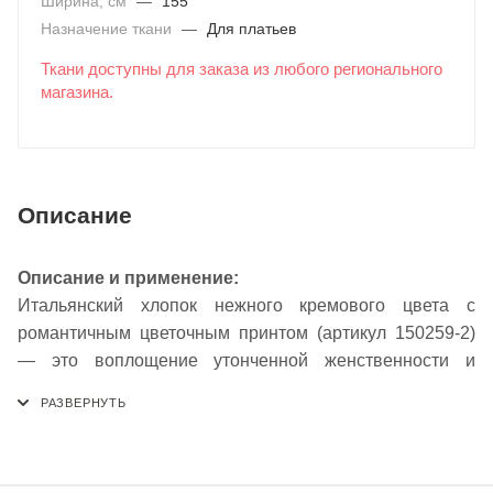
Ширина, см
—
155
Назначение ткани
—
Для платьев
Ткани доступны для заказа из любого регионального
магазина.
Описание
Описание и применение:
Итальянский хлопок нежного кремового цвета с
романтичным цветочным принтом (артикул 150259-2)
— это воплощение утонченной женственности и
природной гармонии. Мягкий, теплый кремовый фон
служит идеальной основой для изящного цветочного
узора, создавая спокойный, элегантный и
универсальный дизайн, который легко вписывается в