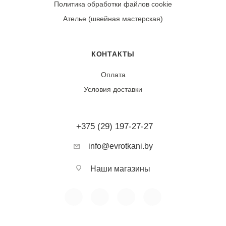
Политика обработки файлов cookie
Износостойкость:
Ателье (швейная мастерская)
Ткань обладает высокой износостойкостью. После
первой стирки возможна незначительная усадка (2-
3%). Качественное крашение обеспечивает стойкость
КОНТАКТЫ
цветочного рисунка к выцветанию. Плотное
Оплата
переплетение полотна гарантирует устойчивость к
Условия доставки
пиллингу и деформации.
Тип ткани:
+375 (29) 197-27-27
Хлопок
info@evrotkani.by
Фактура:
Матовая, мягкая
Наши магазины
Сезонность:
Летняя