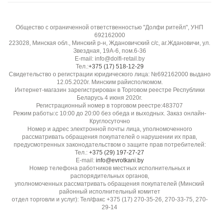
Воздухопроницаемость:
Высокая, дышащая
Общество с ограниченной ответственностью "Долфи ритейл", УНП
692162000
Эластичность:
223028, Минская обл., Минский р-н, Ждановичский с/с, аг.Ждановичи, ул.
Звездная, 19А-6, пом.6-36
Низкая
E-mail: info@dolfi-retail.by
Тел.:
+375 (17) 518-12-29
Свидетельство о регистрации юридического лица: №692162000 выдано
Гладкость / скользкость:
12.05.2020г. Минским райисполкомом.
Удобна в раскрое, не скользит
Интернет-магазин зарегистрирован в Торговом реестре Республики
Беларусь 4 июня 2020г.
Регистрационный номер в торговом реестре:483707
Прозрачность:
Режим работы:с 10:00 до 20:00 без обеда и выходных. Заказ онлайн-
Круглосуточно
Непрозрачная
Номер и адрес электронной почты лица, уполномоченного
рассматривать обращения покупателей о нарушении их прав,
предусмотренных законодательством о защите прав потребителей:
Устойчивость к пиллингу:
Тел.:
+375 (29) 197-27-27
E-mail:
info@evrotkani.by
Высокая, не скатывается
Номер телефона работников местных исполнительных и
распорядительных органов,
уполномоченных рассматривать обращения покупателей (Минский
Бренд / производитель:
районный исполнительный комитет
Diffusione Tessile S.r.l.
отдел торговли и услуг): Тел/факс +375 (17) 270-35-26, 270-33-75, 270-
29-14