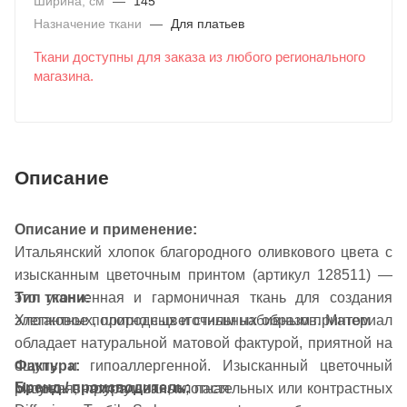
Ширина, см
—
145
Назначение ткани
—
Для платьев
Ткани доступны для заказа из любого регионального
магазина.
Описание
Описание и применение:
Итальянский хлопок благородного оливкового цвета с
изысканным цветочным принтом (артикул 128511) —
это утонченная и гармоничная ткань для создания
Тип ткани:
элегантных, природных и стильных образов. Материал
Хлопковое полотно с цветочным набивным принтом
обладает натуральной матовой фактурой, приятной на
Фактура:
ощупь и гипоаллергенной. Изысканный цветочный
Бренд / производитель:
Матовая, натуральная, плотная
рисунок в приглушенных, пастельных или контрастных