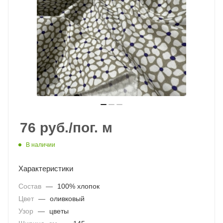
76
руб.
/пог. м
В наличии
Характеристики
Состав
—
100% хлопок
Цвет
—
оливковый
Узор
—
цветы