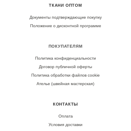
отбеливателей. Рекомендуется выворачивать изделие
ТКАНИ ОПТОМ
наизнанку для сохранения глубины оливкового цвета и
нежности принта. Сушите в тени, в расправленном
Документы подтверждающие покупку
виде. Гладьте утюгом с изнаночной стороны, установив
Положение о дисконтной программе
среднюю температуру для хлопка.
Износостойкость:
ПОКУПАТЕЛЯМ
Ткань может дать усадку 3-5% после первой стирки.
Политика конфиденциальности
При правильном уходе демонстрирует отличную
Договор публичной оферты
стойкость цвета и четкость цветочного рисунка.
Политика обработки файлов cookie
Ателье (швейная мастерская)
КОНТАКТЫ
Оплата
Условия доставки