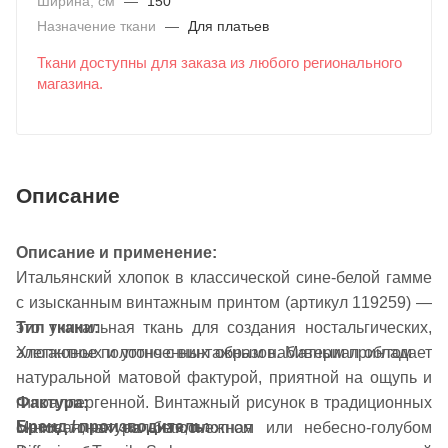
Ширина, см
—
150
Назначение ткани
—
Для платьев
Ткани доступны для заказа из любого регионального
магазина.
Описание
Описание и применение:
Итальянский хлопок в классической сине-белой гамме
с изысканным винтажным принтом (артикул 119259) —
это уникальная ткань для создания ностальгических,
Тип ткани:
элегантных и утонченных образов. Материал обладает
Хлопковое полотно с винтажным набивным принтом
натуральной матовой фактурой, приятной на ощупь и
Фактура:
гипоаллергенной. Винтажный рисунок в традиционных
Бренд / производитель:
Матовая, натуральная, плотная
синих тонах на белоснежном или небесно-голубом