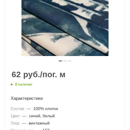
62
руб.
/пог. м
В наличии
Характеристики
Состав
—
100% хлопок
Цвет
—
синий, белый
Узор
—
винтажный