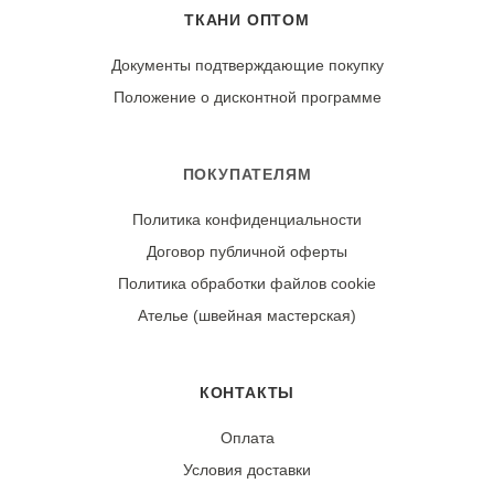
Используйте мягкие моющие средства, избегайте
ТКАНИ ОПТОМ
отбеливателей. Рекомендуется выворачивать изделие
наизнанку для сохранения уникальности винтажного
Документы подтверждающие покупку
рисунка. Сушите в тени, в расправленном виде.
Положение о дисконтной программе
Гладьте утюгом с изнаночной стороны, установив
среднюю температуру для хлопка.
ПОКУПАТЕЛЯМ
Износостойкость:
Политика конфиденциальности
Ткань может дать усадку 3-5% после первой стирки.
Договор публичной оферты
При правильном уходе демонстрирует отличную
стойкость цвета и четкость винтажного принта.
Политика обработки файлов cookie
Ателье (швейная мастерская)
КОНТАКТЫ
Оплата
Условия доставки