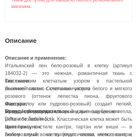
Ткани доступны для заказа из любого регионального
магазина.
Описание
Описание и применение:
Итальянский лен бело-розовый в клетку (артикул
184032-2) — это нежная, романтичная ткань с
классическим клетчатым узором в пастельной
Тип ткани:
весенней гамме. Сочетание чистого белого и мягкого
Льняное полотно с клетчатым узором
розового (оттенок лепестка пиона, фруктового
Фактура:
маршмеллоу или пудрово-розовый) создает легкий,
Бренд / производитель:
Матовая, натуральная, с легким льняным блеском
воздушный рисунок, который дарит ощущение тепла,
Diffusione Tessile S.r.l.
уюта и беззаботности. Классическая клетка может быть
Цвет / рисунок:
выполнена в стиле кантри, тартан или виши — в
Бело-розовый в клетку (классическая клетка: кантри,
любом случае она выглядит свежо, женственно и