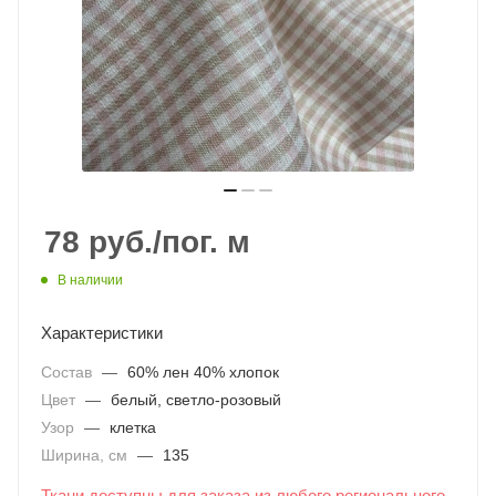
78
руб.
/пог. м
В наличии
Характеристики
Состав
—
60% лен 40% хлопок
Цвет
—
белый, светло-розовый
Узор
—
клетка
Ширина, см
—
135