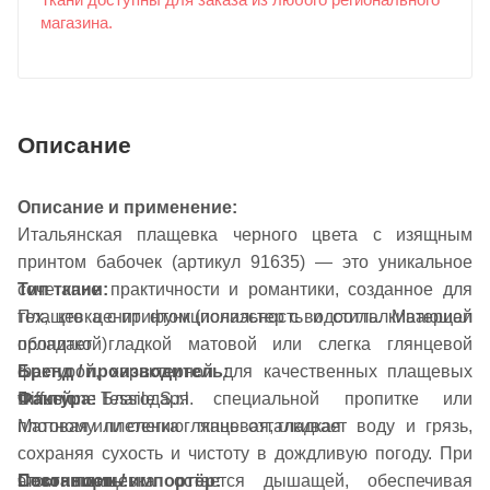
Ткани доступны для заказа из любого регионального
магазина.
Описание
Описание и применение:
Итальянская плащевка черного цвета с изящным
принтом бабочек (артикул 91635) — это уникальное
сочетание практичности и романтики, созданное для
Тип ткани:
тех, кто ценит функциональность и стиль. Материал
Плащевка с принтом (полиэстер с водоотталкивающей
обладает гладкой матовой или слегка глянцевой
пропиткой)
фактурой, характерной для качественных плащевых
Бренд / производитель:
Фактура:
тканей. Благодаря специальной пропитке или
Diffusione Tessile S.r.l.
Матовая или слегка глянцевая, гладкая
плотному плетению ткань отталкивает воду и грязь,
сохраняя сухость и чистоту в дождливую погоду. При
Сезонность:
Поставщик / импортёр:
этом плащевка остается дышащей, обеспечивая