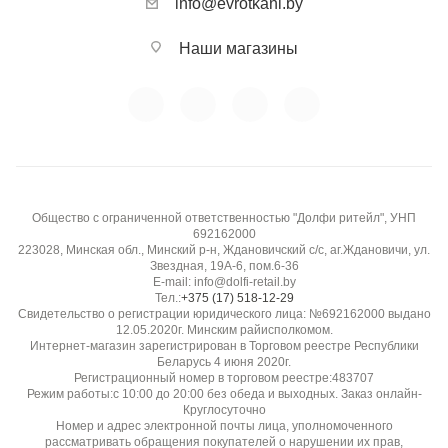
info@evrotkani.by
Наши магазины
Общество с ограниченной ответственностью "Долфи ритейл", УНП
692162000
223028, Минская обл., Минский р-н, Ждановичский с/с, аг.Ждановичи, ул.
Звездная, 19А-6, пом.6-36
E-mail: info@dolfi-retail.by
Тел.:
+375 (17) 518-12-29
Свидетельство о регистрации юридического лица: №692162000 выдано
12.05.2020г. Минским райисполкомом.
Интернет-магазин зарегистрирован в Торговом реестре Республики
Беларусь 4 июня 2020г.
Регистрационный номер в торговом реестре:483707
Режим работы:с 10:00 до 20:00 без обеда и выходных. Заказ онлайн-
Круглосуточно
Номер и адрес электронной почты лица, уполномоченного
рассматривать обращения покупателей о нарушении их прав,