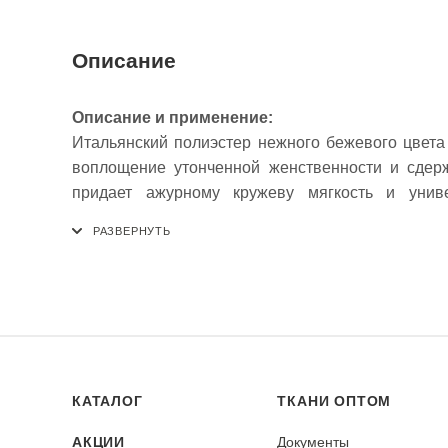
Описание
Описание и применение:
Итальянский полиэстер нежного бежевого цвета
воплощение утонченной женственности и сдерж
придает ажурному кружеву мягкость и униве
повседневные образы. Синтетический состав обес
позволяя кружеву хорошо драпироваться и со
пошива блузок, платьев, топов, белья, а также дл
Рекомендация по уходу:
Кружево требует особо деликатного ухода. Реко
использованием мягких моющих средств. Катег
ажурную структуру. Сушить в расправленном вид
КАТАЛОГ
ТКАНИ ОПТОМ
через ткань на минимальном режиме, избегая пря
АКЦИИ
Документы