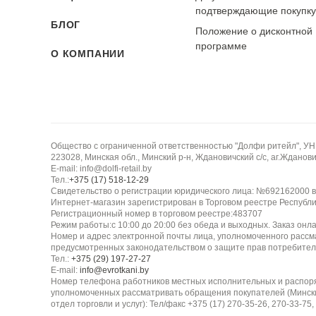
подтверждающие покупк
Износостойкость:
БЛОГ
Ткань обладает средней износостойкостью. Кру
Положение о дисконтной
программе
Не дает усадки при правильном уходе. Устойчива
О КОМПАНИИ
Тип ткани:
Кружево (полиэстер)
Фактура:
Общество с ограниченной ответственностью "Долфи ритейл", У
Ажурная, рельефная, прозрачная
223028, Минская обл., Минский р-н, Ждановичский с/с, аг.Жданович
E-mail: info@dolfi-retail.by
Тел.:
+375 (17) 518-12-29
Сезонность:
Свидетельство о регистрации юридического лица: №692162000 в
Интернет-магазин зарегистрирован в Торговом реестре Республи
Всесезонная, праздничная
Регистрационный номер в торговом реестре:483707
Режим работы:с 10:00 до 20:00 без обеда и выходных. Заказ онл
Номер и адрес электронной почты лица, уполномоченного рассм
Воздухопроницаемость:
предусмотренных законодательством о защите прав потребител
Тел.:
+375 (29) 197-27-27
Высокая
E-mail:
info@evrotkani.by
Номер телефона работников местных исполнительных и распор
уполномоченных рассматривать обращения покупателей (Минск
Эластичность:
отдел торговли и услуг): Тел/факс +375 (17) 270-35-26, 270-33-75,
Средняя/низкая