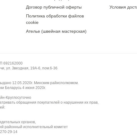
у
Договор публичной оферты
Условия дост
жево чувствительно к затяжкам и механическим поврежден
Политика обработки файлов
 к выцветанию.
cookie
Ателье (швейная мастерская)
НП 692162000
и, ул. Звездная, 19А-6, пом.6-36
ыдано 12.05.2020г. Минским райисполкомом.
ки Беларусь 4 июня 2020г.
айн-Круглосуточно
атривать обращения покупателей о нарушении их прав,
ей:
ядительных органов,
ий районный исполнительный комитет
 270-29-14