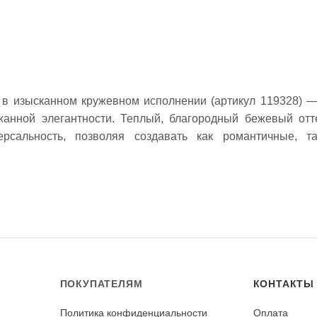
 в изысканном кружевном исполнении (артикул 119328) —
анной элегантности. Теплый, благородный бежевый отт
рсальность, позволяя создавать как романтичные, т
печивает формоустойчивость, эластичность и износостойко
хранять изящный рисунок. Материал идеально подходит
я декоративных элементов и отделки в стиле романтика и бо
мендуется только ручная стирка в холодной воде (до 30°
орически не тереть и не выкручивать, чтобы не повре
е вдали от источников тепла. Не гладить утюгом или гла
ПОКУПАТЕЛЯМ
КОНТАКТЫ
мого контакта с кружевом.
Политика конфиденциальности
Оплата