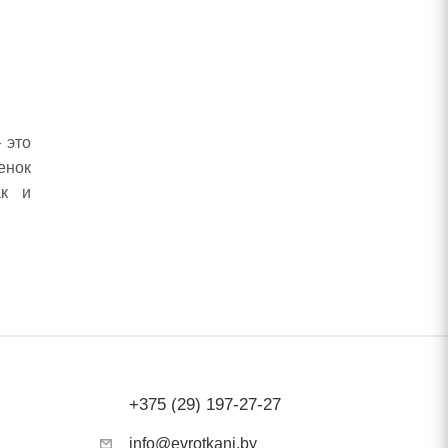
 это
енок
ак и
сть,
 для
хо.
C) с
дить
дить
+375 (29) 197-27-27
info@evrotkani.by