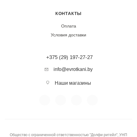
Практически не дает усадки (0-1%). Устойчива к
истиранию и выцветанию, блеск сохраняется долгое
КОНТАКТЫ
время при бережном уходе. Не подвержена пиллингу.
Оплата
Условия доставки
Тип ткани:
Полиэстер
+375 (29) 197-27-27
Фактура:
Гладкая, блестящая
info@evrotkani.by
Сезонность:
Наши магазины
Всесезонная, праздничная
Воздухопроницаемость:
Низкая
Эластичность:
Общество с ограниченной ответственностью "Долфи ритейл", УНП
Низкая