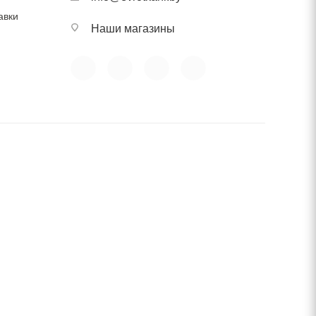
авки
Наши магазины
 При