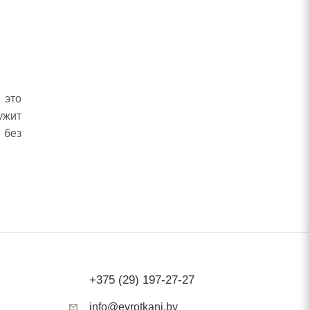
 это
ужит
 без
сть.
ции.
дных
C) с
тки.
+375 (29) 197-27-27
 При
info@evrotkani.by