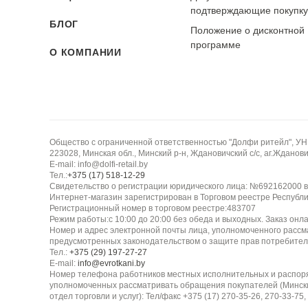
подтверждающие покупк
БЛОГ
Износостойкость:
Положение о дисконтной
программе
Ткань обладает хорошей износостойкостью, одн
О КОМПАНИИ
интенсивной носке и трении блестки могут тускнет
Тип ткани:
Полиэстер с пайетками
Общество с ограниченной ответственностью "Долфи ритейл", У
Фактура:
223028, Минская обл., Минский р-н, Ждановичский с/с, аг.Жданович
E-mail: info@dolfi-retail.by
Блестящая, с рельефным декором
Тел.:
+375 (17) 518-12-29
Свидетельство о регистрации юридического лица: №692162000 в
Интернет-магазин зарегистрирован в Торговом реестре Республи
Сезонность:
Регистрационный номер в торговом реестре:483707
Праздничная, всесезонная
Режим работы:с 10:00 до 20:00 без обеда и выходных. Заказ онл
Номер и адрес электронной почты лица, уполномоченного рассм
предусмотренных законодательством о защите прав потребител
Тел.:
+375 (29) 197-27-27
Воздухопроницаемость:
E-mail:
info@evrotkani.by
Низкая
Номер телефона работников местных исполнительных и распор
уполномоченных рассматривать обращения покупателей (Минск
отдел торговли и услуг): Тел/факс +375 (17) 270-35-26, 270-33-75,
Эластичность: