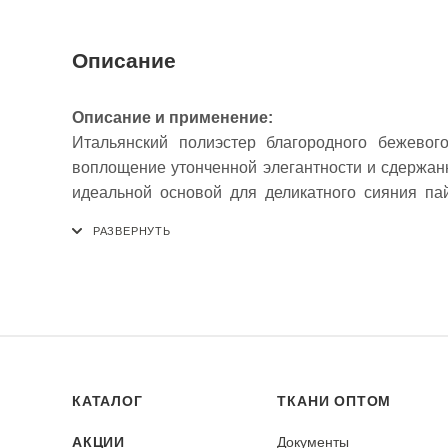
Описание
Описание и применение:
Итальянский полиэстер благородного бежевог
воплощение утонченной элегантности и сдержан
идеальной основой для деликатного сияния па
излишней крикливости. Синтетический состав о
Пайетки надежно закреплены на ткани, что га
Материал идеально подходит для пошива вечер
блузок, а также для декоративных элементов инт
Рекомендация по уходу:
Ткань требует особо деликатного ухода. Реком
использованием мягких моющих средств. Категорич
КАТАЛОГ
ТКАНИ ОПТОМ
Стирать изделие наизнанку. Сушить в расправле
необходимости можно отпаривать с изнаночной ст
АКЦИИ
Документы