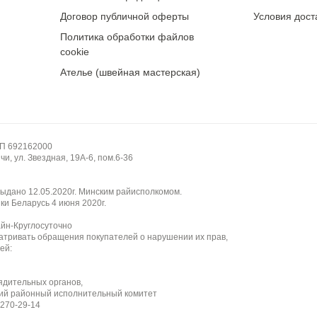
у
Договор публичной оферты
Условия дост
Политика обработки файлов
ако требует бережного обращения из-за наличия пайеток.
cookie
ь или отрываться. Не дает усадки. Устойчива к выцветанию.
Ателье (швейная мастерская)
НП 692162000
и, ул. Звездная, 19А-6, пом.6-36
ыдано 12.05.2020г. Минским райисполкомом.
ки Беларусь 4 июня 2020г.
айн-Круглосуточно
атривать обращения покупателей о нарушении их прав,
ей:
ядительных органов,
ий районный исполнительный комитет
 270-29-14