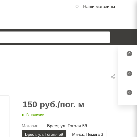
Наши магазины
0
0
0
150
руб.
/пог. м
В наличии
Магазин
—
Брест, ул. Гоголя 59
Брест, ул. Гоголя 59
Минск, Немига 3