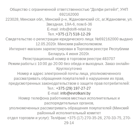
Воздухопроницаемость:
Общество с ограниченной ответственностью "Долфи ритейл", УНП
Низкая
692162000
223028, Минская обл., Минский р-н, Ждановичский с/с, аг.Ждановичи, ул.
Звездная, 19А-6, пом.6-36
Эластичность:
E-mail: info@dolfi-retail.by
Низкая
Тел.:
+375 (17) 518-12-29
Свидетельство о регистрации юридического лица: №692162000 выдано
12.05.2020г. Минским райисполкомом.
Гладкость / скользкость:
Интернет-магазин зарегистрирован в Торговом реестре Республики
Беларусь 4 июня 2020г.
Скользкая при раскрое, требует фиксации
Регистрационный номер в торговом реестре:483707
Режим работы:с 10:00 до 20:00 без обеда и выходных. Заказ онлайн-
Круглосуточно
Прозрачность:
Номер и адрес электронной почты лица, уполномоченного
рассматривать обращения покупателей о нарушении их прав,
Непрозрачная
предусмотренных законодательством о защите прав потребителей:
Тел.:
+375 (29) 197-27-27
E-mail:
info@evrotkani.by
Устойчивость к пиллингу:
Номер телефона работников местных исполнительных и
Высокая (основа), пайетки могут повреждаться
распорядительных органов,
уполномоченных рассматривать обращения покупателей (Минский
районный исполнительный комитет
Бренд / производитель:
отдел торговли и услуг): Тел/факс +375 (17) 270-35-26, 270-33-75, 270-
29-14
Diffusione Tessile S.r.l.