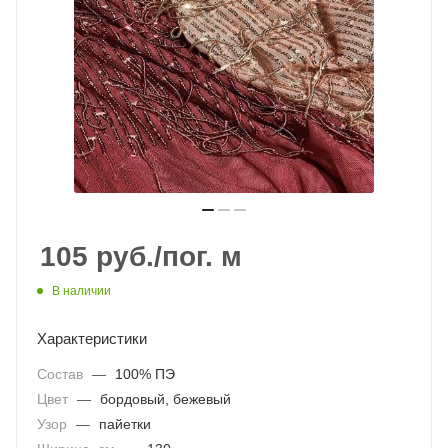
105
руб.
/пог. м
В наличии
Характеристики
Состав
—
100% ПЭ
Цвет
—
бордовый, бежевый
Узор
—
пайетки