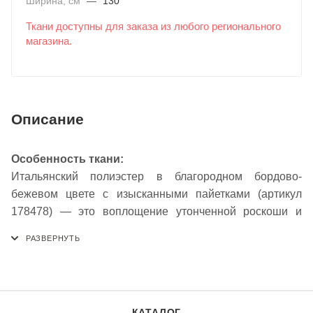
Ширина, см
—
130
Ткани доступны для заказа из любого регионального
магазина.
Описание
Особенность ткани:
Итальянский полиэстер в благородном бордово-
бежевом цвете с изысканными пайетками (артикул
178478) — это воплощение утонченной роскоши и
стиля. Сложное сочетание глубокого бордового и
теплого бежевого создает уникальный, многогранный
оттенок, напоминающий о закатах и драгоценных
винах. Переливающиеся пайетки добавляют ткани
роскошное сияние и объем, делая ее идеальной для
КАТАЛОГ