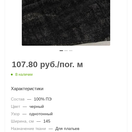
107.80
руб.
/пог. м
В наличии
Характеристики
Состав
—
100% ПЭ
Цвет
—
черный
Узор
—
однотонный
Ширина, см
—
145
Назначение ткани
—
Для платьев