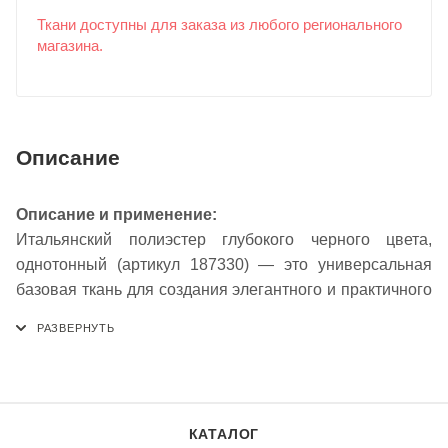
Ткани доступны для заказа из любого регионального
магазина.
Описание
Описание и применение:
Итальянский полиэстер глубокого черного цвета,
однотонный (артикул 187330) — это универсальная
базовая ткань для создания элегантного и практичного
гардероба. Насыщенный черный цвет служит
идеальной основой для любых дизайнерских решений,
будь то строгий офисный костюм, повседневная
одежда или вечерний наряд. Синтетический состав
обеспечивает исключительную износостойкость,
КАТАЛОГ
формоустойчивость и несминаемость. Ткань не