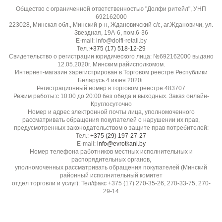
Общество с ограниченной ответственностью "Долфи ритейл", УНП
Низкая
692162000
223028, Минская обл., Минский р-н, Ждановичский с/с, аг.Ждановичи, ул.
Звездная, 19А-6, пом.6-36
Эластичность:
E-mail: info@dolfi-retail.by
Низкая
Тел.:
+375 (17) 518-12-29
Свидетельство о регистрации юридического лица: №692162000 выдано
12.05.2020г. Минским райисполкомом.
Гладкость / скользкость:
Интернет-магазин зарегистрирован в Торговом реестре Республики
Беларусь 4 июня 2020г.
Может быть скользкой при раскрое, требует фиксации
Регистрационный номер в торговом реестре:483707
Режим работы:с 10:00 до 20:00 без обеда и выходных. Заказ онлайн-
Круглосуточно
Прозрачность:
Номер и адрес электронной почты лица, уполномоченного
рассматривать обращения покупателей о нарушении их прав,
Непрозрачная
предусмотренных законодательством о защите прав потребителей:
Тел.:
+375 (29) 197-27-27
E-mail:
info@evrotkani.by
Устойчивость к пиллингу:
Номер телефона работников местных исполнительных и
Очень высокая, не скатывается
распорядительных органов,
уполномоченных рассматривать обращения покупателей (Минский
районный исполнительный комитет
Бренд / производитель:
отдел торговли и услуг): Тел/факс +375 (17) 270-35-26, 270-33-75, 270-
29-14
Diffusione Tessile S.r.l.
Поставщик / импортёр: