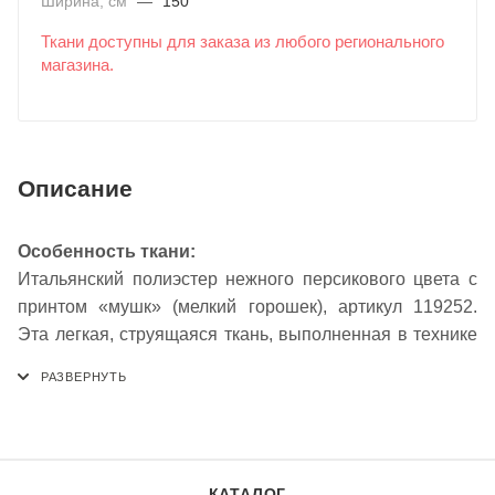
Ширина, см
—
150
Ткани доступны для заказа из любого регионального
магазина.
Описание
Особенность ткани:
Итальянский полиэстер нежного персикового цвета с
принтом «мушк» (мелкий горошек), артикул 119252.
Эта легкая, струящаяся ткань, выполненная в технике
шифона, создает романтичный и воздушный образ.
Мягкий персиковый оттенок гармонично сочетается с
изысканным мелкодисперсным узором, который
добавляет полотну игривости и визуальной легкости.
Благодаря синтетическому составу материал
КАТАЛОГ