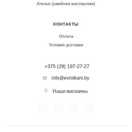
Ателье (швейная мастерская)
Износостойкость:
Ткань обладает хорошей износостойкостью.
Практически не дает усадки (0-1%). Устойчива к
КОНТАКТЫ
выцветанию, сохраняет четкость рисунка. При
Оплата
интенсивной эксплуатации и трении возможно
Условия доставки
повреждение тонких волокон.
Тип ткани:
+375 (29) 197-27-27
Шифон (полиэстер)
info@evrotkani.by
Фактура:
Прозрачная, струящаяся, легкая
Наши магазины
Сезонность:
Летняя
Воздухопроницаемость: