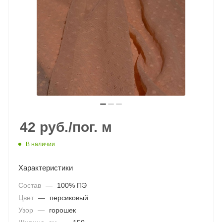
42
руб.
/пог. м
В наличии
Характеристики
Состав
—
100% ПЭ
Цвет
—
персиковый
Узор
—
горошек