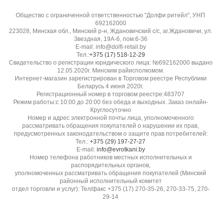
Средняя
Общество с ограниченной ответственностью "Долфи ритейл", УНП
692162000
Эластичность:
223028, Минская обл., Минский р-н, Ждановичский с/с, аг.Ждановичи, ул.
Звездная, 19А-6, пом.6-36
Низкая
E-mail: info@dolfi-retail.by
Тел.:
+375 (17) 518-12-29
Свидетельство о регистрации юридического лица: №692162000 выдано
Гладкость / скользкость:
12.05.2020г. Минским райисполкомом.
Скользкая при раскрое, требует фиксации
Интернет-магазин зарегистрирован в Торговом реестре Республики
Беларусь 4 июня 2020г.
Регистрационный номер в торговом реестре:483707
Прозрачность:
Режим работы:с 10:00 до 20:00 без обеда и выходных. Заказ онлайн-
Круглосуточно
Прозрачная/полупрозрачная (рекомендуется
Номер и адрес электронной почты лица, уполномоченного
рассматривать обращения покупателей о нарушении их прав,
подкладка)
предусмотренных законодательством о защите прав потребителей:
Тел.:
+375 (29) 197-27-27
E-mail:
info@evrotkani.by
Устойчивость к пиллингу:
Номер телефона работников местных исполнительных и
Высокая
распорядительных органов,
уполномоченных рассматривать обращения покупателей (Минский
районный исполнительный комитет
Бренд / производитель:
отдел торговли и услуг): Тел/факс +375 (17) 270-35-26, 270-33-75, 270-
29-14
Diffusione Tessile S.r.l.