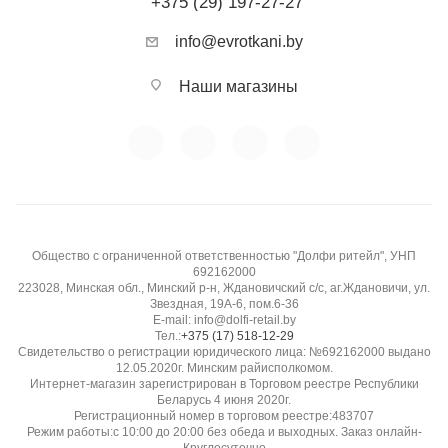
+375 (29) 197-27-27
info@evrotkani.by
Наши магазины
Общество с ограниченной ответственностью "Долфи ритейл", УНП
692162000
223028, Минская обл., Минский р-н, Ждановичский с/с, аг.Ждановичи, ул.
Звездная, 19А-6, пом.6-36
E-mail: info@dolfi-retail.by
Тел.:
+375 (17) 518-12-29
Свидетельство о регистрации юридического лица: №692162000 выдано
12.05.2020г. Минским райисполкомом.
Интернет-магазин зарегистрирован в Торговом реестре Республики
Беларусь 4 июня 2020г.
Регистрационный номер в торговом реестре:483707
Режим работы:с 10:00 до 20:00 без обеда и выходных. Заказ онлайн-