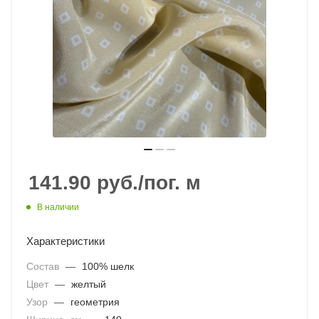
141.90
руб.
/пог. м
В наличии
Характеристики
Состав
—
100% шелк
Цвет
—
желтый
Узор
—
геометрия