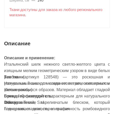
Ширина, см
—
140
Ткани доступны для заказа из любого регионального
магазина.
Описание
Описание и применение:
Итальянский шелк нежного светло-желтого цвета с
изящным мелким геометрическим узором в виде белых
ромбов (артикул 128548) — это роскошная и
Тип ткани:
утонченная ткань для создания легких, элегантных и
Натуральный шелк с мелким геометрическим принтом
запоминающихся образов. Материал обладает гладкой
(белые ромбы)
глянцевой фактурой с характерным для натурального
Бренд / производитель:
Фактура:
шелка мягким, переливчатым блеском, который
Diffusione Tessile S.r.l.
Глянцевая, гладкая, переливчатая
подчеркивает четкость и графичность ромбовидного