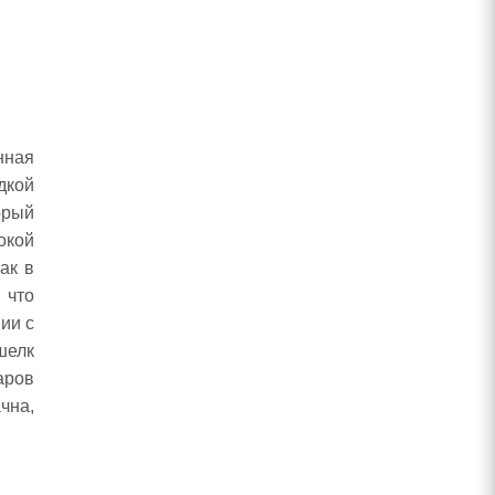
нная
дкой
орый
окой
ак в
 что
ии с
шелк
аров
чна,
.