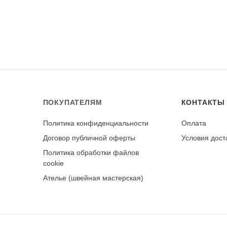
ирка в холодной воде (до 30°C) со специальными мою
ть, не выкручивать. Полоскать в прохладной воде. Суши
а и прямых солнечных лучей. Гладить с изнаночной сто
ользовать отпариватель.
е первой стирки. При правильном уходе ткань сохраняет 
ного обращения.
ПОКУПАТЕЛЯМ
КОНТАКТЫ
Политика конфиденциальности
Оплата
у
Договор публичной оферты
Условия дост
Политика обработки файлов
cookie
Ателье (швейная мастерская)