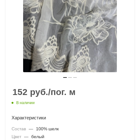
152
руб.
/пог. м
В наличии
Характеристики
Состав
—
100% шелк
Цвет
—
белый