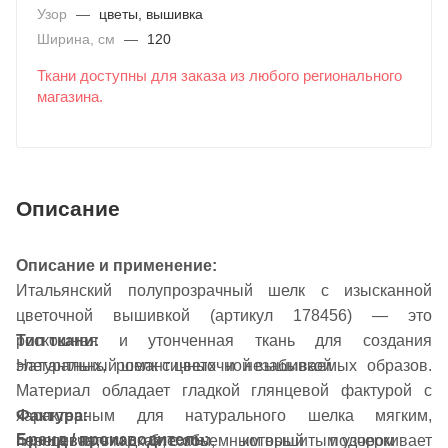
Узор
—
цветы, вышивка
Ширина, см
—
120
Ткани доступны для заказа из любого регионального
магазина.
Описание
Описание и применение:
Итальянский полупрозрачный шелк с изысканной
цветочной вышивкой (артикул 178456) — это
роскошная и утонченная ткань для создания
Тип ткани:
элегантных, романтичных и незабываемых образов.
Натуральный шелк с цветочной вышивкой
Материал обладает гладкой глянцевой фактурой с
Фактура:
характерным для натурального шелка мягким,
Бренд / производитель:
Глянцевая, гладкая, с объемным вышитым узором
переливчатым блеском, который подчеркивает