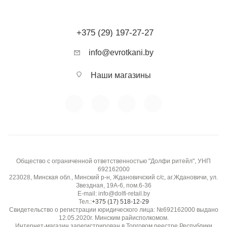
+375 (29) 197-27-27
info@evrotkani.by
Наши магазины
Общество с ограниченной ответственностью "Долфи ритейл", УНП
692162000
223028, Минская обл., Минский р-н, Ждановичский с/с, аг.Ждановичи, ул.
Звездная, 19А-6, пом.6-36
E-mail: info@dolfi-retail.by
Тел.:
+375 (17) 518-12-29
Свидетельство о регистрации юридического лица: №692162000 выдано
12.05.2020г. Минским райисполкомом.
Интернет-магазин зарегистрирован в Торговом реестре Республики