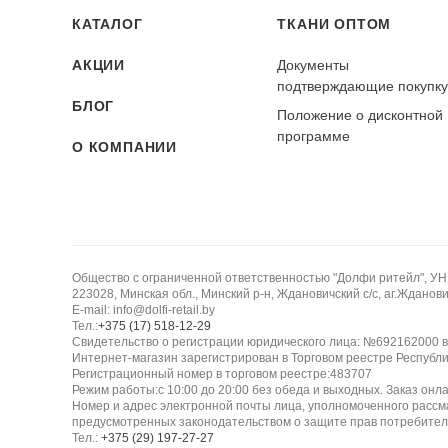
КАТАЛОГ
ТКАНИ ОПТОМ
АКЦИИ
Документы
подтверждающие покупк
БЛОГ
Положение о дисконтной
программе
О КОМПАНИИ
Общество с ограниченной ответственностью "Долфи ритейл", У
223028, Минская обл., Минский р-н, Ждановичский с/с, аг.Жданович
E-mail: info@dolfi-retail.by
Тел.:
+375 (17) 518-12-29
Свидетельство о регистрации юридического лица: №692162000 в
Интернет-магазин зарегистрирован в Торговом реестре Республи
Регистрационный номер в торговом реестре:483707
Режим работы:с 10:00 до 20:00 без обеда и выходных. Заказ онл
Номер и адрес электронной почты лица, уполномоченного рассм
предусмотренных законодательством о защите прав потребител
Тел.:
+375 (29) 197-27-27