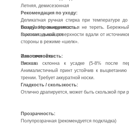
Летняя, демисезонная
Рекомендация по уходу:
Деликатная ручная стирка при температуре д
Воздухопроницаемость:
тканей. Не выкручивать и не тереть. Бережны
Высокая, дышащая
горизонтальной поверхности вдали от источнико
стороны в режиме «шелк».
Эластичность:
Износостойкость:
Низкая
Вискоза склонна к усадке (5-8% после пер
Анималистичный принт устойчив к выцветанию
трении. Требует аккуратной носки.
Гладкость / скользкость:
Отлично драпируется, может быть скользкой при 
Прозрачность:
Полупрозрачная (рекомендуется подкладка)