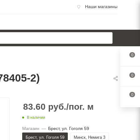
Наши магазины
0
8405-2)
0
0
83.60
руб.
/пог. м
В наличии
Магазин
—
Брест, ул. Гоголя 59
Брест, ул. Гоголя 59
Минск, Немига 3