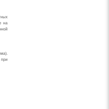
тных
е на
чной
ма).
 при