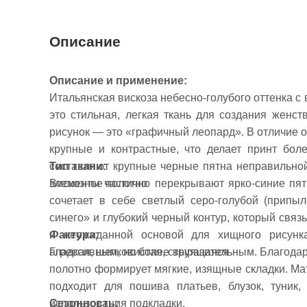
Описание
Описание и применение:
Итальянская вискоза небесно-голубого оттенка 
это стильная, легкая ткань для создания жен
рисунок — это «графичный леопард». В отличие 
крупные и контрастные, что делает принт бо
Тип ткани:
составляют крупные черные пятна неправильно
Вискозное полотно
элементы частично перекрывают ярко-синие пя
сочетает в себе светлый серо-голубой (припы
синего» и глубокий черный контур, который свя
Фактура:
и неожиданной основой для хищного рисунка
Гладкая, шелковистая, струящаяся
агрессивным, но более выразительным. Благодар
полотно формирует мягкие, изящные складки. Мат
подходит для пошива платьев, блузок, туник,
Сезонность:
использования подкладки.