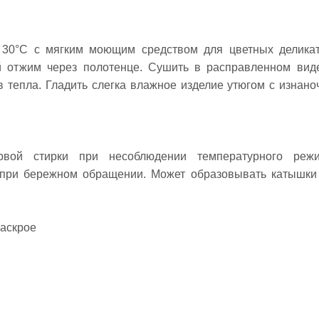
о 30°C с мягким моющим средством для цветных делика
й отжим через полотенце. Сушить в расправленном вид
в тепла. Гладить слегка влажное изделие утюгом с изнано
вой стирки при несоблюдении температурного режи
 при бережном обращении. Может образовывать катышки
раскрое