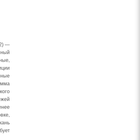
2) —
нный
ные,
иции
рные
амма
кого
ежей
енее
вке,
кань
бует