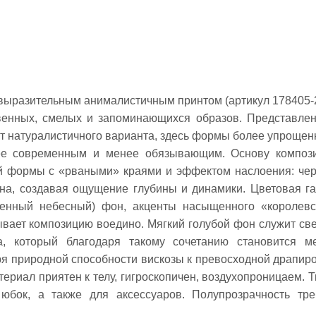
с выразительным анималистичным принтом (артикул 178405-
ственных, смелых и запоминающихся образов. Представле
от натуралистичного варианта, здесь формы более упрощен
лее современным и менее обязывающим. Основу композ
й формы с «рваными» краями и эффектом наслоения: че
тна, создавая ощущение глубины и динамики. Цветовая г
ленный небесный) фон, акценты насыщенного «королевс
зывает композицию воедино. Мягкий голубой фон служит св
, который благодаря такому сочетанию становится м
я природной способности вискозы к превосходной драпиро
ериал приятен к телу, гигроскопичен, воздухопроницаем. Т
 юбок, а также для аксессуаров. Полупрозрачность тре