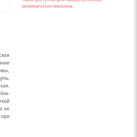
регионального магазина.
ская
яние
ивы,
упь,
кая,
бок-
гкой
а не
 при