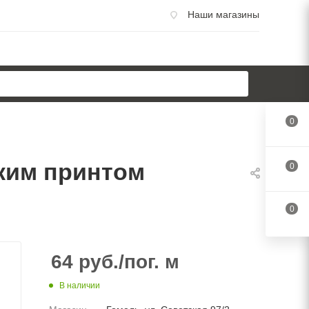
Наши магазины
0
ким принтом
0
0
64
руб.
/пог. м
В наличии