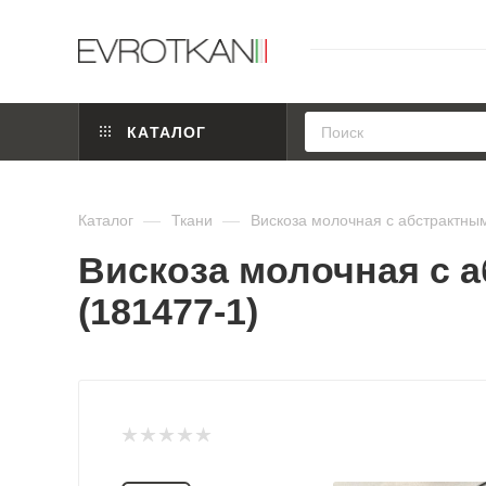
КАТАЛОГ
Каталог
—
Ткани
—
Вискоза молочная с абстрактны
Вискоза молочная с 
(181477-1)