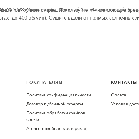
6, 223028, Минская обл., Минский р-н, Ждановичский с/с, аг
ежиме или ручная стирка. Используйте мягкие моющие сред
тах (до 400 об/мин). Сушите вдали от прямых солнечных л
виде. Гладьте с изнаночной стороны теплым утюгом (р
дкладочной бумаге
й стирки. При соблюдении рекомендаций по уходу последу
стью к истиранию и образованию катышков.
ПОКУПАТЕЛЯМ
КОНТАКТЫ
Политика конфиденциальности
Оплата
у
Договор публичной оферты
Условия дост
Политика обработки файлов
cookie
Ателье (швейная мастерская)