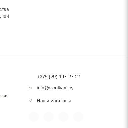
.
ства
учей
ежим
ющие
+375 (29) 197-27-27
info@evrotkani.by
авки
Наши магазины