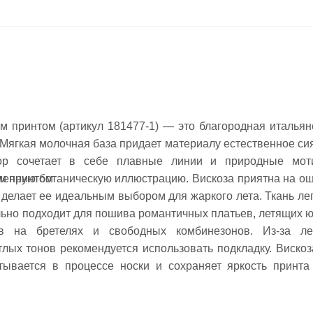
м принтом (артикул 181477-1) — это благородная итальян
Мягкая молочная база придает материалу естественное си
зор сочетает в себе плавные линии и природные мот
енную ботаническую иллюстрацию. Вискоза приятна на ощ
им принтом
 делает ее идеальным выбором для жаркого лета. Ткань лег
ьно подходит для пошива романтичных платьев, летящих ю
ов на бретелях и свободных комбинезонов. Из-за ле
лых тонов рекомендуется использовать подкладку. Вискоз
атывается в процессе носки и сохраняет яркость принта