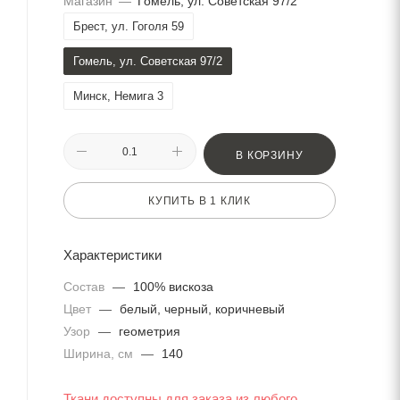
Магазин
—
Гомель, ул. Советская 97/2
Брест, ул. Гоголя 59
Гомель, ул. Советская 97/2
Минск, Немига 3
В КОРЗИНУ
КУПИТЬ В 1 КЛИК
Характеристики
Состав
—
100% вискоза
Цвет
—
белый, черный, коричневый
Узор
—
геометрия
Ширина, см
—
140
Ткани доступны для заказа из любого