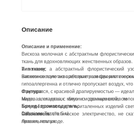
Описание
Описание и применение:
Вискоза молочная с абстрактным флористически
ткань для вдохновляющих женственных образов. 
и теплоту, а абстрактный флористический у
Тип ткани:
напоминающие акварельные разводы или соврем
Вискозное полотно с абстрактным флористическ
гипоаллергенна и отлично пропускает воздух, что
Фактура:
струящаяся, с красивой драпируемостью — идеал
Матовая, гладкая, с мягким молочным отливом
миди, элегантных блуз с драпировкой, топ
Бренд / производитель:
полупрозрачности для приталенных изделий свет
Diffusione Tessile S.r.l.
Сезонность:
накапливает статическое электричество, не ск
Летняя, теплая
правильном уходе.