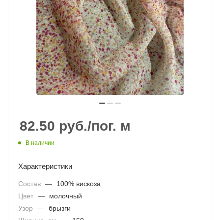
82.50
руб.
/пог. м
В наличии
Характеристики
Состав
—
100% вискоза
Цвет
—
молочный
Узор
—
брызги