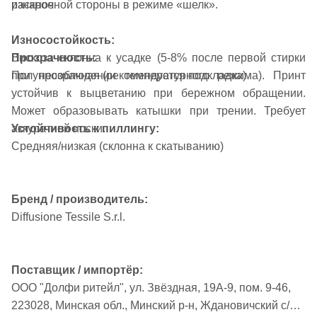
раскрое
изнаночной стороны в режиме «шелк».
Износостойкость:
Прозрачность:
Вискоза склонна к усадке (5-8% после первой стирки
Полупрозрачная (рекомендуется подкладка)
при несоблюдении температурного режима). Принт
устойчив к выцветанию при бережном обращении.
Может образовывать катышки при трении. Требует
Устойчивость к пиллингу:
аккуратной носки.
Средняя/низкая (склонна к скатыванию)
Бренд / производитель:
Diffusione Tessile S.r.l.
Поставщик / импортёр:
ООО "Долфи ритейл", ул. Звёздная, 19А-9, пом. 9-46,
223028, Минская обл., Минский р-н, Ждановичский с/с,