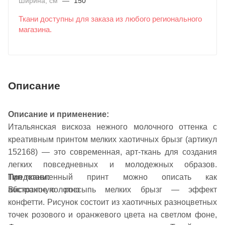
Ширина, см
—
150
Ткани доступны для заказа из любого регионального
магазина.
Описание
Описание и применение:
Итальянская вискоза нежного молочного оттенка с
креативным принтом мелких хаотичных брызг (артикул
152168) — это современная, арт-ткань для создания
легких повседневных и молодежных образов.
Тип ткани:
Представленный принт можно описать как
Вискозное полотно
абстрактную россыпь мелких брызг — эффект
конфетти. Рисунок состоит из хаотичных разноцветных
точек розового и оранжевого цвета на светлом фоне,