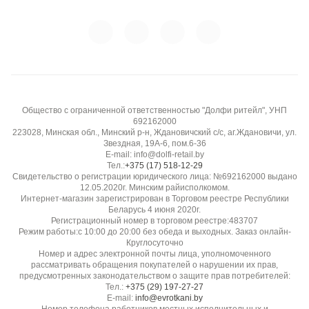
Общество с ограниченной ответственностью "Долфи ритейл", УНП
692162000
223028, Минская обл., Минский р-н, Ждановичский с/с, аг.Ждановичи, ул.
Звездная, 19А-6, пом.6-36
E-mail: info@dolfi-retail.by
Тел.:
+375 (17) 518-12-29
Свидетельство о регистрации юридического лица: №692162000 выдано
12.05.2020г. Минским райисполкомом.
Интернет-магазин зарегистрирован в Торговом реестре Республики
Беларусь 4 июня 2020г.
Регистрационный номер в торговом реестре:483707
Режим работы:с 10:00 до 20:00 без обеда и выходных. Заказ онлайн-
Круглосуточно
Номер и адрес электронной почты лица, уполномоченного
рассматривать обращения покупателей о нарушении их прав,
предусмотренных законодательством о защите прав потребителей:
Тел.:
+375 (29) 197-27-27
E-mail:
info@evrotkani.by
Номер телефона работников местных исполнительных и