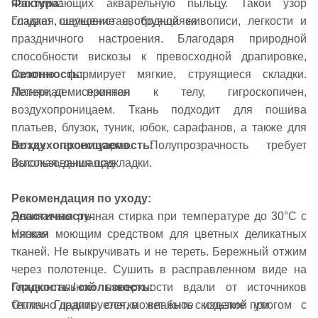
Фактура:
напоминающих акварельную пыльцу. Такой узор
Гладкая, шелковистая, струящаяся
создает ощущение свободной живописи, легкости и
праздничного настроения. Благодаря природной
способности вискозы к превосходной драпировке,
Сезонность:
полотно формирует мягкие, струящиеся складки.
Летняя, демисезонная
Материал приятен к телу, гигроскопичен,
воздухопроницаем. Ткань подходит для пошива
платьев, блузок, туник, юбок, сарафанов, а также для
Воздухопроницаемость:
легких аксессуаров. Полупрозрачность требует
Высокая, дышащая
использования подкладки.
Рекомендация по уходу:
Эластичность:
Деликатная ручная стирка при температуре до 30°C с
Низкая
мягким моющим средством для цветных деликатных
тканей. Не выкручивать и не тереть. Бережный отжим
через полотенце. Сушить в расправленном виде на
Гладкость / скользкость:
горизонтальной поверхности вдали от источников
Отлично драпируется, может быть скользкой при
тепла. Гладить слегка влажное изделие утюгом с