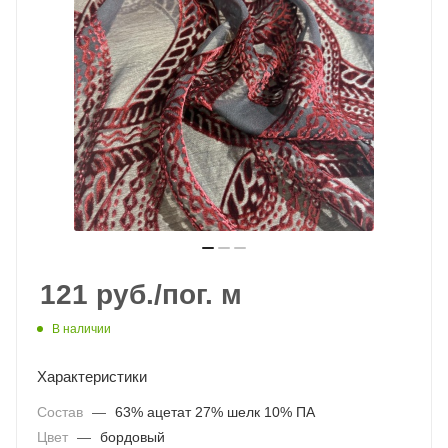
121
руб.
/пог. м
В наличии
Характеристики
Состав
—
63% ацетат 27% шелк 10% ПА
Цвет
—
бордовый