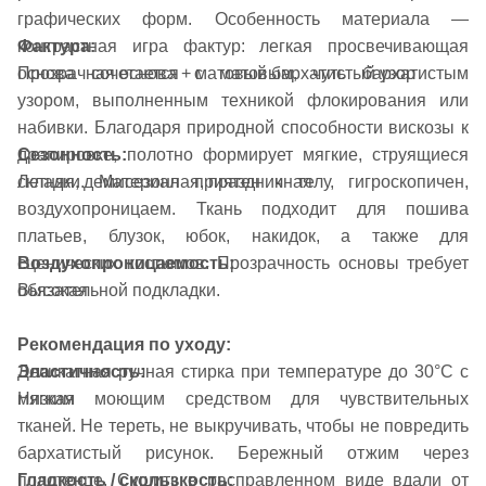
графических форм. Особенность материала —
Фактура:
контрастная игра фактур: легкая просвечивающая
Прозрачная основа + матовый бархатистый узор
основа сочетается с матовым, чуть бархатистым
узором, выполненным техникой флокирования или
набивки. Благодаря природной способности вискозы к
Сезонность:
драпировке, полотно формирует мягкие, струящиеся
Летняя, демисезонная, праздничная
складки. Материал приятен к телу, гигроскопичен,
воздухопроницаем. Ткань подходит для пошива
платьев, блузок, юбок, накидок, а также для
Воздухопроницаемость:
сценических костюмов. Прозрачность основы требует
Высокая
обязательной подкладки.
Рекомендация по уходу:
Эластичность:
Деликатная ручная стирка при температуре до 30°C с
Низкая
мягким моющим средством для чувствительных
тканей. Не тереть, не выкручивать, чтобы не повредить
бархатистый рисунок. Бережный отжим через
Гладкость / скользкость:
полотенце. Сушить в расправленном виде вдали от