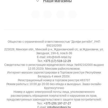
Наши магазины
Общество с ограниченной ответственностью "Долфи ритейл", УНП
692162000
223028, Минская обл., Минский р-н, Ждановичский с/с, аг.Ждановичи, ул.
Звездная, 19А-6, пом.6-36
E-mail: info@dolfi-retail.by
Тел.:
+375 (17) 518-12-29
Свидетельство о регистрации юридического лица: №692162000 выдано
12.05.2020г. Минским райисполкомом.
Интернет-магазин зарегистрирован в Торговом реестре Республики
Беларусь 4 июня 2020г.
Регистрационный номер в торговом реестре:483707
Режим работы:с 10:00 до 20:00 без обеда и выходных. Заказ онлайн-
Круглосуточно
Номер и адрес электронной почты лица, уполномоченного
рассматривать обращения покупателей о нарушении их прав,
предусмотренных законодательством о защите прав потребителей:
Тел.:
+375 (29) 197-27-27
E-mail:
info@evrotkani.by