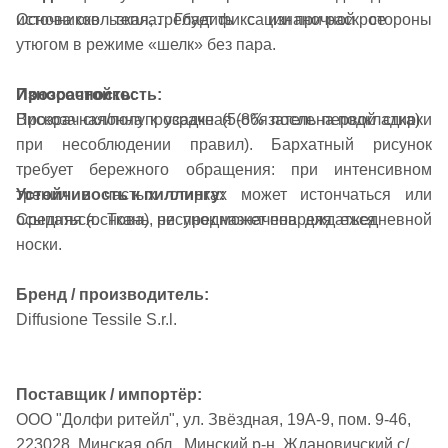
Основа скользкая, требует фиксации при раскрое
источников тепла. Гладить с изнаночной стороны
утюгом в режиме «шелк» без пара.
Прозрачность:
Износостойкость:
Прозрачная/полупрозрачная (обязательна подкладка)
Вискоза склонна к усадке (5-8% после первой стирки
при несоблюдении правил). Бархатный рисунок
требует бережного обращения: при интенсивном
Устойчивость к пиллингу:
трении и частых стирках может истончаться или
Средняя (основа), рисунок может повреждаться
осыпаться. Ткань не предназначена для ежедневной
носки.
Бренд / производитель:
Diffusione Tessile S.r.l.
Поставщик / импортёр:
ООО "Долфи ритейл", ул. Звёздная, 19А-9, пом. 9-46,
223028, Минская обл., Минский р-н, Ждановичский с/с,