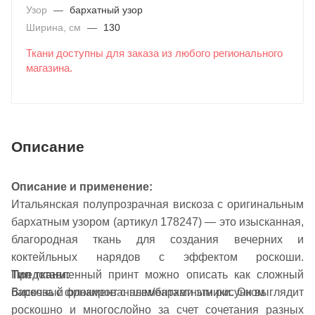
Узор
—
бархатный узор
Ширина, см
—
130
Ткани доступны для заказа из любого регионального
магазина.
Описание
Описание и применение:
Итальянская полупрозрачная вискоза с оригинальным
бархатным узором (артикул 178247) — это изысканная,
благородная ткань для создания вечерних и
коктейльных нарядов с эффектом роскоши.
Тип ткани:
Представленный принт можно описать как сложный
Вискоза с флокированным/бархатным рисунком
барочный орнамент с элементами этники. Он выглядит
роскошно и многослойно за счет сочетания разных